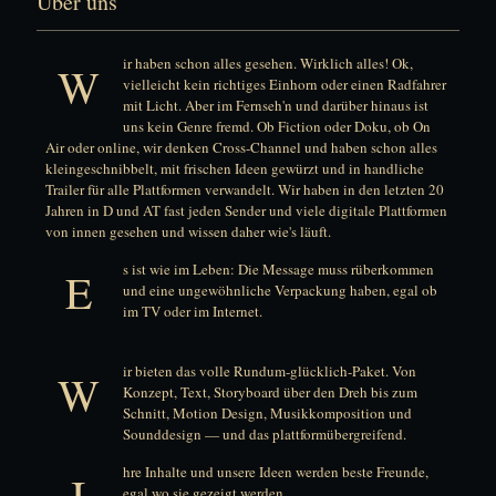
Über uns
ir haben schon alles gesehen. Wirklich alles! Ok,
W
vielleicht kein richtiges Einhorn oder einen Radfahrer
mit Licht. Aber im Fernseh'n und darüber hinaus ist
uns kein Genre fremd. Ob Fiction oder Doku, ob On
Air oder online, wir denken Cross-Channel und haben schon alles
kleingeschnibbelt, mit frischen Ideen gewürzt und in handliche
Trailer für alle Plattformen verwandelt. Wir haben in den letzten 20
Jahren in D und AT fast jeden Sender und viele digitale Plattformen
von innen gesehen und wissen daher wie's läuft.
s ist wie im Leben: Die Message muss rüberkommen
E
und eine ungewöhnliche Verpackung haben, egal ob
im TV oder im Internet.
ir bieten das volle Rundum-glücklich-Paket. Von
W
Konzept, Text, Storyboard über den Dreh bis zum
Schnitt, Motion Design, Musikkomposition und
Sounddesign — und das plattformübergreifend.
hre Inhalte und unsere Ideen werden beste Freunde,
I
egal wo sie gezeigt werden.