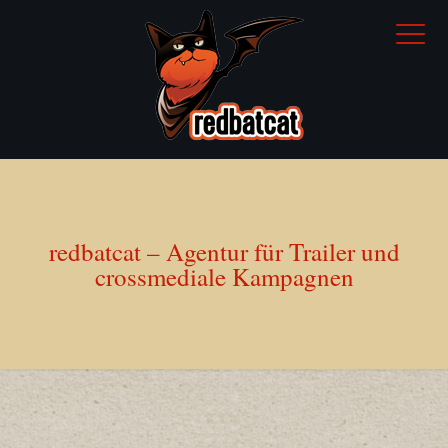
redbatcat – Agentur für Trailer und
crossmediale Kampagnen